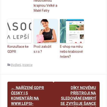
nedotčenou
krajinou Velké a
Malé Fatry
Konzultace ke
Proč založit
E-shop na míru
GDPR
s.r.o.?
nebo krabicové
řešení?
Bydlení
,
Inzerce
Post
←
NAŘÍZENÍ GDPR
DÍKY NOVÉMU
navigation
ČESKY I S
PŘÍSTROJI NA
KOMENTÁŘI NA
SLEDOVÁNÍ EMBRYÍ
WWW.LEPSI-
SE ZVYŠUJE ŠANCE