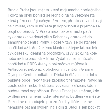
Brno a Praha jsou města, která mají mnoho společného.
I když na první pohled se jedná o rušná velkoměsta,
která přes den žijí rušným životem, přesto se v nich dají
najít místa, kam si můžete jít odpočinout a příjemně se
projít do přírody. V Praze mezi taková místa patří
cyklostezka vedoucí přes Rohanský ostrov až do
samotného centra Prahy. Podél Vltavy se dostanete
například až k Anežskému klášteru. Stejně tak najdete
cyklostezku ideální na procházky, či vyjížďku na kole
nebo in-line bruslích v Brně. Vydat se na ni můžete
například u DRFG Areny a pokračovat můžete k
Anthroposu nebo až k obchodním centrům Avion a
Olympia. Cestou potkáte i dětská hřiště a celou dobu
půjdete podél řeky, takže zabloudit nemůžete. Navíc na
cestě čeká i několik občerstvovacích zařízení, kde si
budete moci odpočinout. Brno i Praha jsou města, kde
bydlení neznamená nudný stereotyp bydlení ve městě.
Pokud se rozhodujete pro změnu bydliště, pak se
nemusíte bát ani bydlení na sídlišti. Stačí si jen počkat