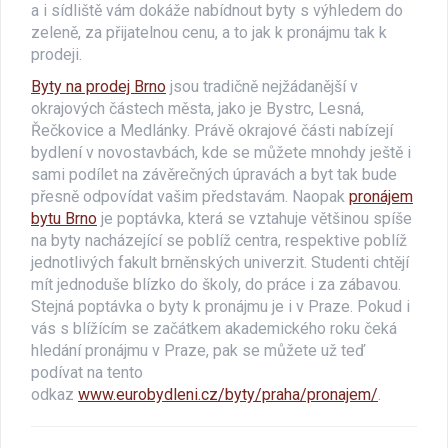
a i sídliště vám dokáže nabídnout byty s výhledem do
zeleně, za přijatelnou cenu, a to jak k pronájmu tak k
prodeji.
Byty na prodej Brno
jsou tradičně nejžádanější v
okrajových částech města, jako je Bystrc, Lesná,
Řečkovice a Medlánky. Právě okrajové části nabízejí
bydlení v novostavbách, kde se můžete mnohdy ještě i
sami podílet na závěrečných úpravách a byt tak bude
přesně odpovídat vašim představám. Naopak
pronájem
bytu Brno
je poptávka, která se vztahuje většinou spíše
na byty nacházející se poblíž centra, respektive poblíž
jednotlivých fakult brněnských univerzit. Studenti chtějí
mít jednoduše blízko do školy, do práce i za zábavou.
Stejná poptávka o byty k pronájmu je i v Praze. Pokud i
vás s blížícím se začátkem akademického roku čeká
hledání pronájmu v Praze, pak se můžete už teď
podívat na tento
odkaz
www.eurobydleni.cz/byty/praha/pronajem/
.