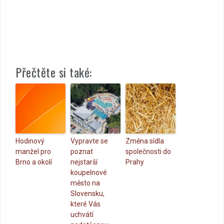
Přečtěte si také:
Hodinový
Vypravte se
Změna sídla
manžel pro
poznat
společnosti do
Brno a okolí
nejstarší
Prahy
koupelnové
město na
Slovensku,
které Vás
uchvátí