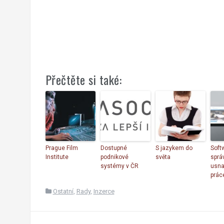
Přečtěte si také:
Prague Film
Dostupné
S jazykem do
Soft
Institute
podnikové
světa
sprá
systémy v ČR
usna
prác
Ostatní
,
Rady
,
Inzerce