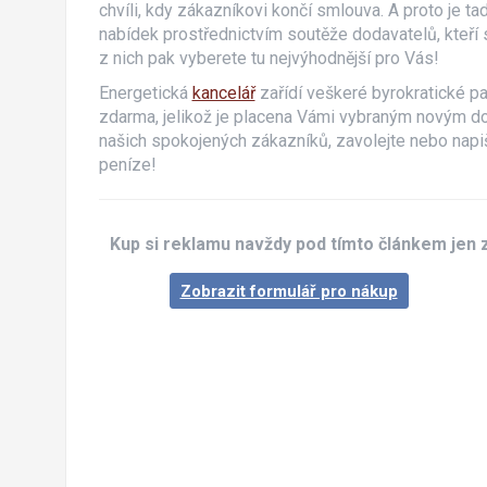
chvíli, kdy zákazníkovi končí smlouva. A proto je ta
nabídek prostřednictvím soutěže dodavatelů, kteří s
z nich pak vyberete tu nejvýhodnější pro Vás!
Energetická
kancelář
zařídí veškeré byrokratické pa
zdarma, jelikož je placena Vámi vybraným novým do
našich spokojených zákazníků, zavolejte nebo nap
peníze!
Kup si reklamu navždy pod tímto článkem jen 
Zobrazit formulář pro nákup