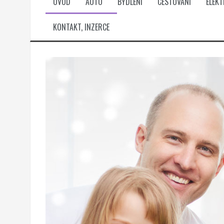
ÚVOD
AUTO
BYDLENÍ
CESTOVÁNÍ
ELEK
KONTAKT, INZERCE