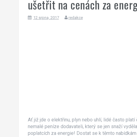
ušetřit na cenách za energ
12 srpna, 2017
redakce
Ať již jde o elektřinu, plyn nebo uhlí, lidé často plat
nemalé peníze dodavateli, který se jen snaží vyděla
poplatcích za energie! Dostat se k těmto nabídkám