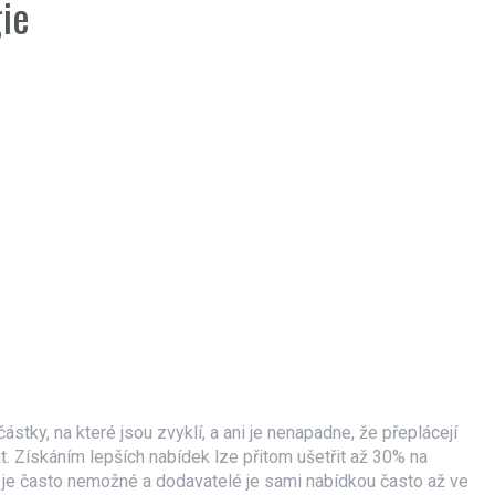
ie
í částky, na které jsou zvyklí, a ani je nenapadne, že přeplácejí
t. Získáním lepších nabídek lze přitom ušetřit až 30% na
 je často nemožné a dodavatelé je sami nabídkou často až ve