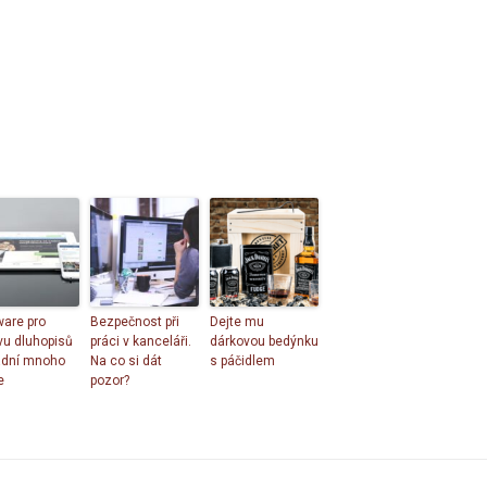
ware pro
Bezpečnost při
Dejte mu
vu dluhopisů
práci v kanceláři.
dárkovou bedýnku
dní mnoho
Na co si dát
s páčidlem
e
pozor?