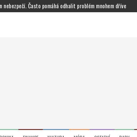
en nebezpečí. Často pomáhá odhalit problém mnohem dříve
lo v dobrodružný stroj díky vybavení z Temu
píru? Věřte, že i tady ji najdete
ženého obkladu
udoucím úsporám
nou volbou do budoucna