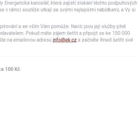
dy Energetická kancelář, která zajistí získání těchto podpultových
e v rámci soutěže utkají se svými nejlepšími nabídkami, a Vy si
pírování a se vším Vám pomůže. Navíc jsou její služby plně
davatelem. Pokud máte zájem šetřit a připojit se ke 150 000
ište na emailovou adresu
info@ek.cz
a začněte ihned šetřit své
za 100 Kč